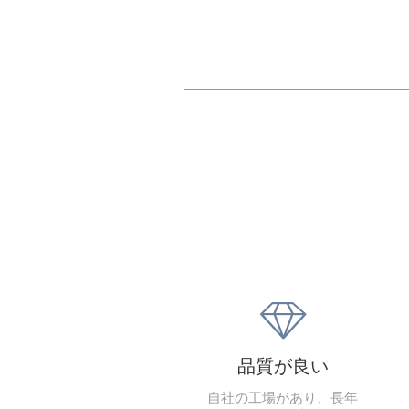
住所

山東省煙台市莱山区軫大路5

品質が良い
自社の工場があり、長年