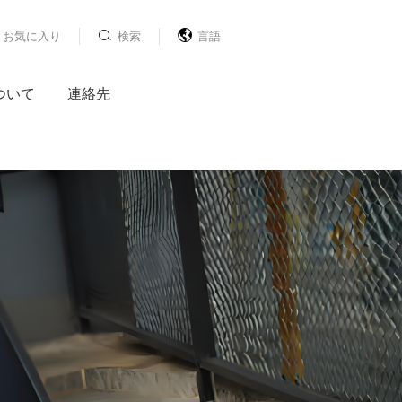


お気に入り
検索
言語
中国語
英語
ついて
連絡先
日本語