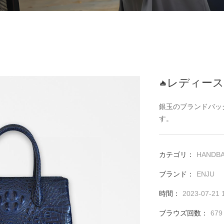
前のページ：レ
次のページ：レ
レディース

銀玉のブランドバッ
す。
カテゴリ：
HANDB
ブランド：
ENJU
時間：
2023-07-21 
ブラウズ回数：
679