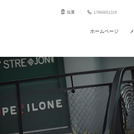


位置
17866651319
ホームページ