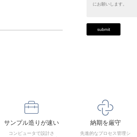
6号


サンプル造りが速い
納期を厳守
コンピュータで設計さ
先進的なプロセス管理シ